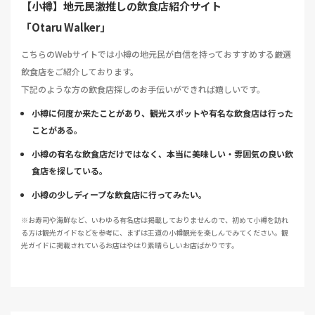
【小樽】地元民激推しの飲食店紹介サイト
「Otaru Walker」
こちらのWebサイトでは小樽の地元民が自信を持っておすすめする厳選
飲食店をご紹介しております。
下記のような方の飲食店探しのお手伝いができれば嬉しいです。
小樽に何度か来たことがあり、観光スポットや有名な飲食店は行った
ことがある。
小樽の有名な飲食店だけではなく、本当に美味しい・雰囲気の良い飲
食店を探している。
小樽の少しディープな飲食店に行ってみたい。
※お寿司や海鮮など、いわゆる有名店は掲載しておりませんので、初めて小樽を訪れ
る方は観光ガイドなどを参考に、まずは王道の小樽観光を楽しんでみてください。観
光ガイドに掲載されているお店はやはり素晴らしいお店ばかりです。